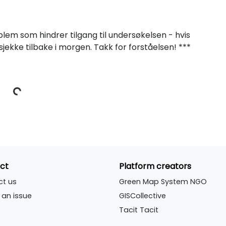
oblem som hindrer tilgang til undersøkelsen - hvis
jekke tilbake i morgen. Takk for forståelsen! ***
ct
Platform creators
ct us
Green Map System NGO
 an issue
GISCollective
Tacit Tacit