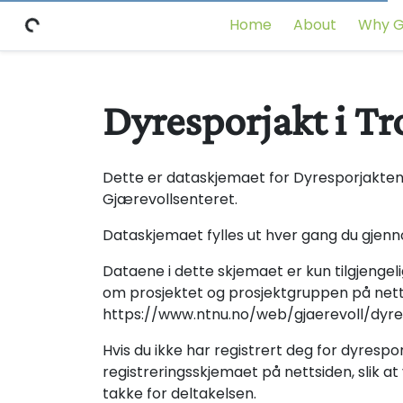
Home
About
Why G
Dyresporjakt i T
Dette er dataskjemaet for Dyresporjakten
Gjærevollsenteret.
Dataskjemaet fylles ut hver gang du gjenn
Dataene i dette skjemaet er kun tilgjenge
om prosjektet og prosjektgruppen på nett
https://www.ntnu.no/web/gjaerevoll/dyre
Hvis du ikke har registrert deg for dyrespo
registreringsskjemaet på nettsiden, slik 
takke for deltakelsen.