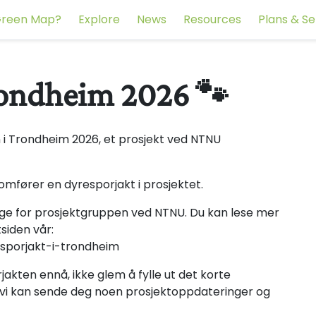
reen Map?
Explore
News
Resources
Plans & Se
rondheim 2026 🐾
 i Trondheim 2026, et prosjekt ved NTNU
omfører en dyresporjakt i prosjektet.
lige for prosjektgruppen ved NTNU. Du kan lese mer
siden vår:
sporjakt-i-trondheim
rjakten ennå, ikke glem å fylle ut det korte
at vi kan sende deg noen prosjektoppdateringer og