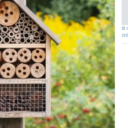
© 
GI