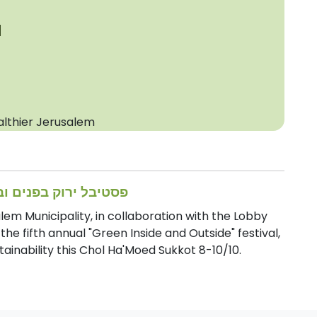
d
althier Jerusalem
side and Out Festival - פסטיבל ירוק בפנים ובחוץ
m Municipality, in collaboration with the Lobby
the fifth annual "Green Inside and Outside" festival,
ainability this Chol Ha'Moed Sukkot 8-10/10.