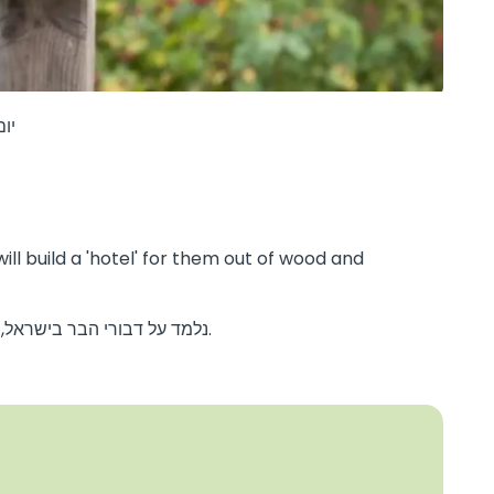
יום ד' 8.10 ט"ז ת
will build a 'hotel' for them out of wood and
נלמד על דבורי הבר בישראל, נבנה מעץ ובמבוק בית מלון מפנק לדבורי הבר שלנו.