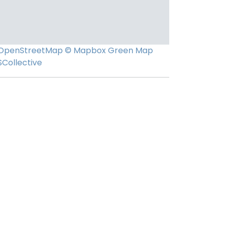
OpenStreetMap
© Mapbox
Green Map
SCollective