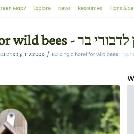
reen Map?
Explore
News
Resources
Plans & Se
Building a hotel for wil
Building a h
Inside and Out Festival - פסטיבל ירוק בפנים ובחוץ
W