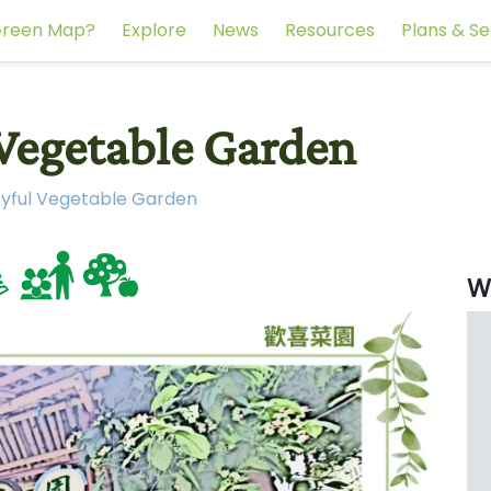
reen Map?
Explore
News
Resources
Plans & Se
getable Garden
ul Vegetable Garden
W