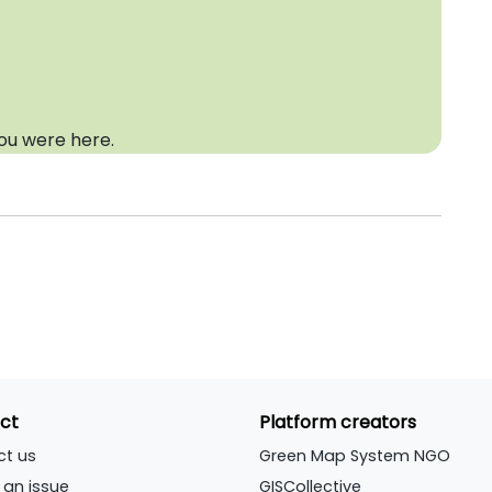
you were here.
ct
Platform creators
ct us
Green Map System NGO
 an issue
GISCollective