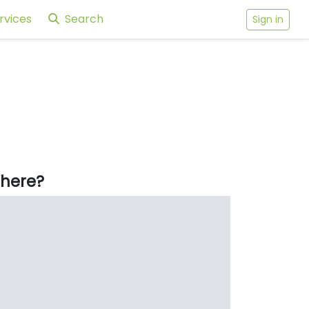
rvices
Search
Sign in
here?