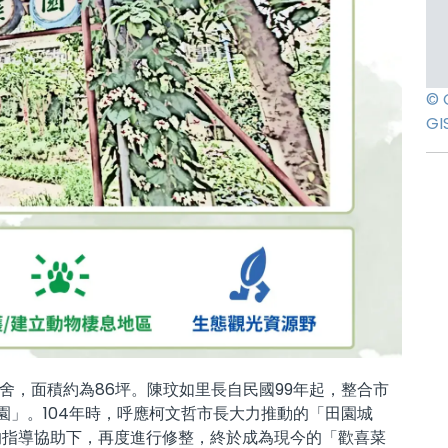
© 
GI
舍，面積約為86坪。陳玟如里長自民國99年起，整合市
園」。104年時，呼應柯文哲市長大力推動的「田園城
的指導協助下，再度進行修整，終於成為現今的「歡喜菜