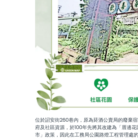
位於詔安街260巷內，原為菸酒公賣局的廢棄宿
府及社區資源，於100年先將其改建為「厝邊花
市」政策，因此在工務局公園路燈工程管理處