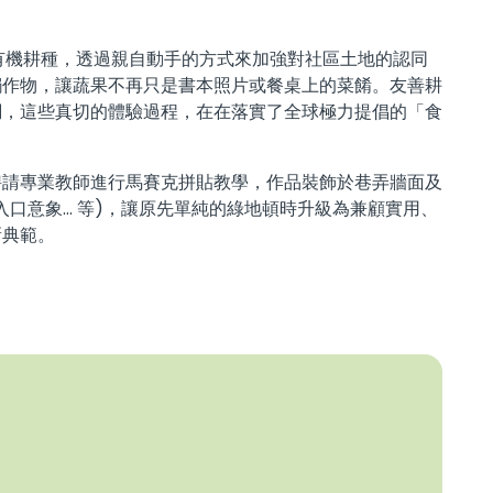
有機耕種，透過親自動手的方式來加強對社區土地的認同
觸作物，讓蔬果不再只是書本照片或餐桌上的菜餚。友善耕
調，這些真切的體驗過程，在在落實了全球極力提倡的「食
聘請專業教師進行馬賽克拼貼教學，作品裝飾於巷弄牆面及
口意象... 等)，讓原先單純的綠地頓時升級為兼顧實用、
新典範。