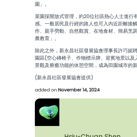
園」。
菜園採開放式管理，約20位社區熱心人士進行
感。一般居民及行經的路人也可入內近距離接
作、親手勞動、自然觀賞、在地食材、簡易烹
農教育」。
除此之外，新永昌社區發展協會理事長許巧妮
園區(空心磚椅子、作物標示牌、迎賓地景以及入
景觀及療癒功能的休憩空間，成為田園城市的
(新永昌社區發展協會提供)
added on
November 14, 2024
Hsiu-Chuan Shen