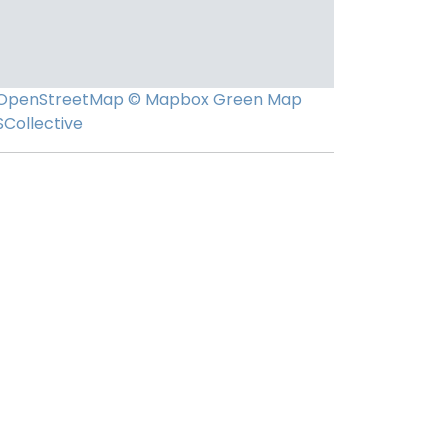
OpenStreetMap
© Mapbox
Green Map
SCollective