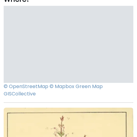
© OpenStreetMap
© Mapbox
Green Map
GISCollective